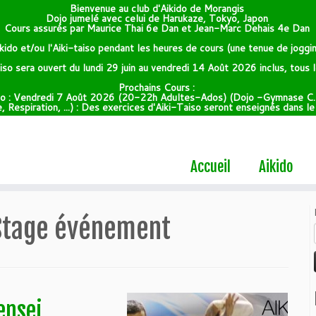
Bienvenue au club d'Aikido de Morangis
Dojo jumelé avec celui de Harukaze, Tokyo, Japon
Cours assurés par Maurice Thai 6e Dan et Jean-Marc Dehais 4e Dan
kido et/ou l'Aiki-taiso pendant les heures de cours (une tenue de joggin
taiso sera ouvert du lundi 29 juin au vendredi 14 Août 2026 inclus, tous
Prochains Cours :
do : Vendredi 7 Août 2026 (20-22h Adultes-Ados) (Dojo -Gymnase C.
 Respiration, ...) : Des exercices d'Aiki-Taiso seront enseignés dans l
Accueil
Aikido
Stage événement
ensei