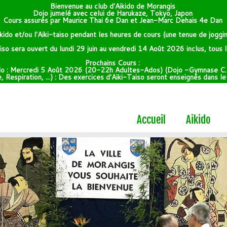
Bienvenue au club d'Aikido de Morangis
Dojo jumelé avec celui de Harukaze, Tokyo, Japon
Cours assurés par Maurice Thai 6e Dan et Jean-Marc Dehais 4e Dan
kido et/ou l'Aiki-taiso pendant les heures de cours (une tenue de joggin
taiso sera ouvert du lundi 29 juin au vendredi 14 Août 2026 inclus, tous
Prochains Cours :
do : Mercredi 5 Août 2026 (20-22h Adultes-Ados) (Dojo -Gymnase C.
 Respiration, ...) : Des exercices d'Aiki-Taiso seront enseignés dans l
Accueil
Aikido