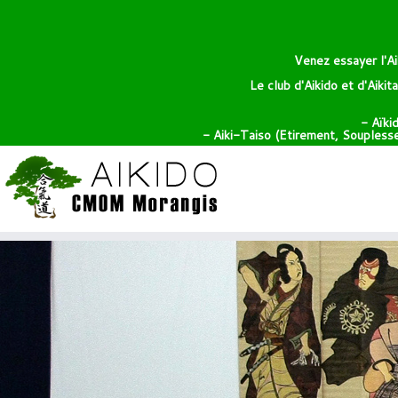
Venez essayer l'Ai
Le club d'Aikido et d'Aiki
- Aïki
- Aiki-Taiso (Etirement, Souplesse,