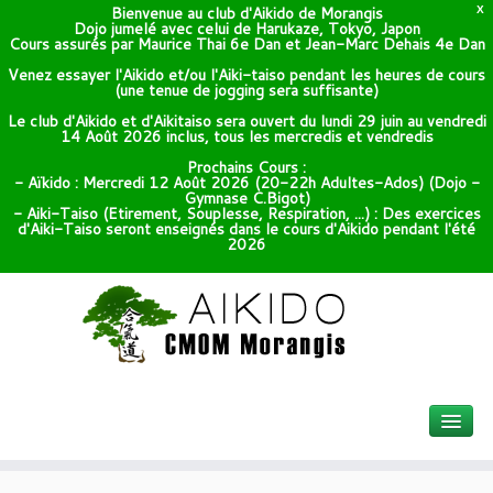
Bienvenue au club d'Aikido de Morangis
X
Dojo jumelé avec celui de Harukaze, Tokyo, Japon
Cours assurés par Maurice Thai 6e Dan et Jean-Marc Dehais 4e Dan
Venez essayer l'Aikido et/ou l'Aiki-taiso pendant les heures de cours
(une tenue de jogging sera suffisante)
Le club d'Aikido et d'Aikitaiso sera ouvert du lundi 29 juin au vendredi
14 Août 2026 inclus, tous les mercredis et vendredis
Prochains Cours :
- Aïkido : Mercredi 12 Août 2026 (20-22h Adultes-Ados) (Dojo -
Gymnase C.Bigot)
- Aiki-Taiso (Etirement, Souplesse, Respiration, ...) : Des exercices
d'Aiki-Taiso seront enseignés dans le cours d'Aikido pendant l'été
2026