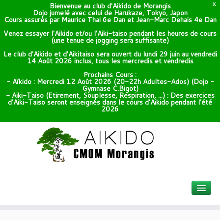
Bienvenue au club d'Aikido de Morangis
X
Dojo jumelé avec celui de Harukaze, Tokyo, Japon
Cours assurés par Maurice Thai 6e Dan et Jean-Marc Dehais 4e Dan
Venez essayer l'Aikido et/ou l'Aiki-taiso pendant les heures de cours
(une tenue de jogging sera suffisante)
Le club d'Aikido et d'Aikitaiso sera ouvert du lundi 29 juin au vendredi
14 Août 2026 inclus, tous les mercredis et vendredis
Prochains Cours :
- Aïkido : Mercredi 12 Août 2026 (20-22h Adultes-Ados) (Dojo -
Gymnase C.Bigot)
- Aiki-Taiso (Etirement, Souplesse, Respiration, ...) : Des exercices
d'Aiki-Taiso seront enseignés dans le cours d'Aikido pendant l'été
2026