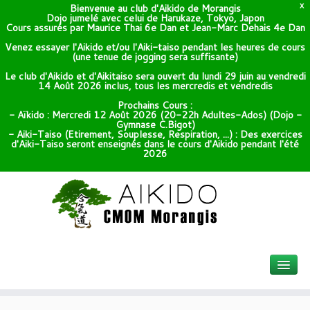
Bienvenue au club d'Aikido de Morangis
X
Dojo jumelé avec celui de Harukaze, Tokyo, Japon
Cours assurés par Maurice Thai 6e Dan et Jean-Marc Dehais 4e Dan
Venez essayer l'Aikido et/ou l'Aiki-taiso pendant les heures de cours
(une tenue de jogging sera suffisante)
Le club d'Aikido et d'Aikitaiso sera ouvert du lundi 29 juin au vendredi
14 Août 2026 inclus, tous les mercredis et vendredis
Prochains Cours :
- Aïkido : Mercredi 12 Août 2026 (20-22h Adultes-Ados) (Dojo -
Gymnase C.Bigot)
- Aiki-Taiso (Etirement, Souplesse, Respiration, ...) : Des exercices
d'Aiki-Taiso seront enseignés dans le cours d'Aikido pendant l'été
2026