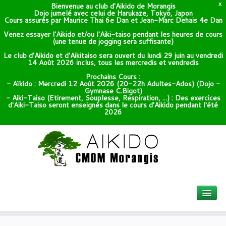
Bienvenue au club d'Aikido de Morangis
X
Dojo jumelé avec celui de Harukaze, Tokyo, Japon
Cours assurés par Maurice Thai 6e Dan et Jean-Marc Dehais 4e Dan
Venez essayer l'Aikido et/ou l'Aiki-taiso pendant les heures de cours
(une tenue de jogging sera suffisante)
Le club d'Aikido et d'Aikitaiso sera ouvert du lundi 29 juin au vendredi
14 Août 2026 inclus, tous les mercredis et vendredis
Prochains Cours :
- Aïkido : Mercredi 12 Août 2026 (20-22h Adultes-Ados) (Dojo -
Gymnase C.Bigot)
- Aiki-Taiso (Etirement, Souplesse, Respiration, ...) : Des exercices
d'Aiki-Taiso seront enseignés dans le cours d'Aikido pendant l'été
2026