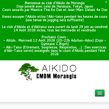
Bienvenue au club d'Aikido de Morangis
X
Dojo jumelé avec celui de Harukaze, Tokyo, Japon
Cours assurés par Maurice Thai 6e Dan et Jean-Marc Dehais 4e Dan
Venez essayer l'Aikido et/ou l'Aiki-taiso pendant les heures de cours
(une tenue de jogging sera suffisante)
Le club d'Aikido et d'Aikitaiso sera ouvert du lundi 29 juin au vendredi
14 Août 2026 inclus, tous les mercredis et vendredis
Prochains Cours :
- Aïkido : Mercredi 12 Août 2026 (20-22h Adultes-Ados) (Dojo -
Gymnase C.Bigot)
- Aiki-Taiso (Etirement, Souplesse, Respiration, ...) : Des exercices
d'Aiki-Taiso seront enseignés dans le cours d'Aikido pendant l'été
2026