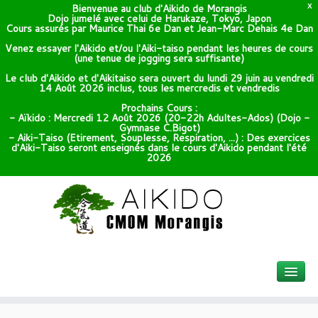
Bienvenue au club d'Aikido de Morangis
X
Dojo jumelé avec celui de Harukaze, Tokyo, Japon
Cours assurés par Maurice Thai 6e Dan et Jean-Marc Dehais 4e Dan
Venez essayer l'Aikido et/ou l'Aiki-taiso pendant les heures de cours
(une tenue de jogging sera suffisante)
Le club d'Aikido et d'Aikitaiso sera ouvert du lundi 29 juin au vendredi
14 Août 2026 inclus, tous les mercredis et vendredis
Prochains Cours :
- Aïkido : Mercredi 12 Août 2026 (20-22h Adultes-Ados) (Dojo -
Gymnase C.Bigot)
- Aiki-Taiso (Etirement, Souplesse, Respiration, ...) : Des exercices
d'Aiki-Taiso seront enseignés dans le cours d'Aikido pendant l'été
2026