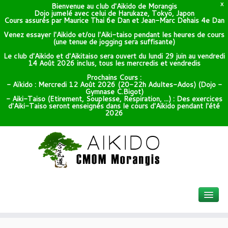
Bienvenue au club d'Aikido de Morangis
X
Dojo jumelé avec celui de Harukaze, Tokyo, Japon
Cours assurés par Maurice Thai 6e Dan et Jean-Marc Dehais 4e Dan
Venez essayer l'Aikido et/ou l'Aiki-taiso pendant les heures de cours
(une tenue de jogging sera suffisante)
Le club d'Aikido et d'Aikitaiso sera ouvert du lundi 29 juin au vendredi
14 Août 2026 inclus, tous les mercredis et vendredis
Prochains Cours :
- Aïkido : Mercredi 12 Août 2026 (20-22h Adultes-Ados) (Dojo -
Gymnase C.Bigot)
- Aiki-Taiso (Etirement, Souplesse, Respiration, ...) : Des exercices
d'Aiki-Taiso seront enseignés dans le cours d'Aikido pendant l'été
2026