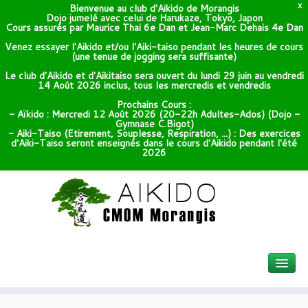
Bienvenue au club d'Aikido de Morangis
X
Dojo jumelé avec celui de Harukaze, Tokyo, Japon
Cours assurés par Maurice Thai 6e Dan et Jean-Marc Dehais 4e Dan
Venez essayer l'Aikido et/ou l'Aiki-taiso pendant les heures de cours
(une tenue de jogging sera suffisante)
Le club d'Aikido et d'Aikitaiso sera ouvert du lundi 29 juin au vendredi
14 Août 2026 inclus, tous les mercredis et vendredis
Prochains Cours :
- Aïkido : Mercredi 12 Août 2026 (20-22h Adultes-Ados) (Dojo -
Gymnase C.Bigot)
- Aiki-Taiso (Etirement, Souplesse, Respiration, ...) : Des exercices
d'Aiki-Taiso seront enseignés dans le cours d'Aikido pendant l'été
2026