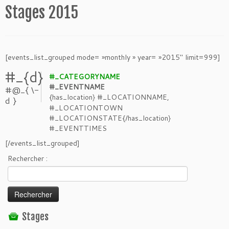
Stages 2015
[events_list_grouped mode= »monthly » year= »2015″ limit=999]
#_{d}
#_CATEGORYNAME
#_EVENTNAME
#@_{ \-
{has_location}
#_LOCATIONNAME,
d }
#_LOCATIONTOWN
#_LOCATIONSTATE{/has_location}
#_EVENTTIMES
[/events_list_grouped]
Rechercher :
Stages