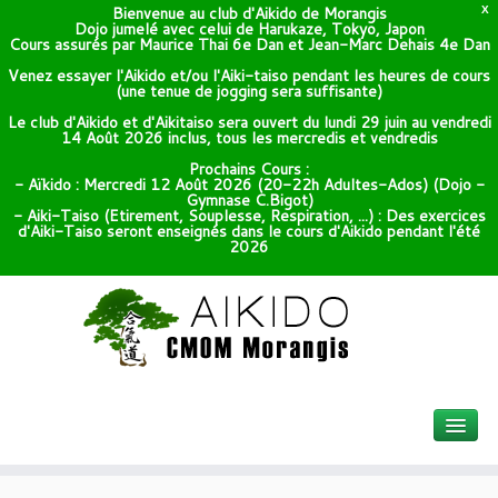
Bienvenue au club d'Aikido de Morangis
X
Dojo jumelé avec celui de Harukaze, Tokyo, Japon
Cours assurés par Maurice Thai 6e Dan et Jean-Marc Dehais 4e Dan
Venez essayer l'Aikido et/ou l'Aiki-taiso pendant les heures de cours
(une tenue de jogging sera suffisante)
Le club d'Aikido et d'Aikitaiso sera ouvert du lundi 29 juin au vendredi
14 Août 2026 inclus, tous les mercredis et vendredis
Prochains Cours :
- Aïkido : Mercredi 12 Août 2026 (20-22h Adultes-Ados) (Dojo -
Gymnase C.Bigot)
- Aiki-Taiso (Etirement, Souplesse, Respiration, ...) : Des exercices
d'Aiki-Taiso seront enseignés dans le cours d'Aikido pendant l'été
2026