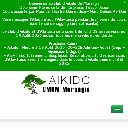
Bienvenue au club d'Aikido de Morangis
X
Dojo jumelé avec celui de Harukaze, Tokyo, Japon
Cours assurés par Maurice Thai 6e Dan et Jean-Marc Dehais 4e Dan
Venez essayer l'Aikido et/ou l'Aiki-taiso pendant les heures de cours
(une tenue de jogging sera suffisante)
Le club d'Aikido et d'Aikitaiso sera ouvert du lundi 29 juin au vendredi
14 Août 2026 inclus, tous les mercredis et vendredis
Prochains Cours :
- Aïkido : Mercredi 12 Août 2026 (20-22h Adultes-Ados) (Dojo -
Gymnase C.Bigot)
- Aiki-Taiso (Etirement, Souplesse, Respiration, ...) : Des exercices
d'Aiki-Taiso seront enseignés dans le cours d'Aikido pendant l'été
2026